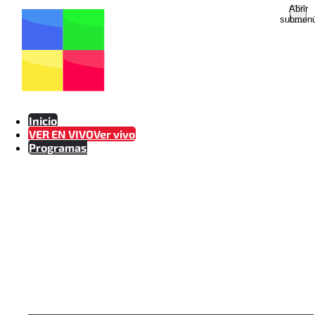
Abrir
EQUIPO HUMANO - GRUPO
submen
AMÉRICA TV
DIRECCIÓN
Inicio
VER EN VIVO
Ver vivo
Programas
MARCO GAUTO
GERENTE GENERAL
Dirección y Producción IPAC / Escuela Internacional de Cine y
TV de San Antonio de los Baños, Cuba / Periodismo Uninorte
Paraguay