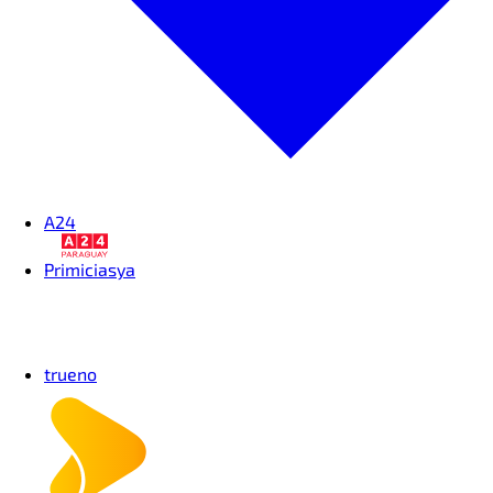
TOBÍAS ESTEPA
EDICIÓN
A24
Primiciasya
trueno
TAINÁ LIPINSKI
PRENSA