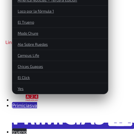
DIEGO DOLDÁN
Loco por la fórmula 1
OPERACIONES
El Trueno
Modo Chure
Linkedin
Ale Sobre Ruedas
Campus Life
JEFATURA
Chicas Guapas
El Click
Yes
A24
Primiciasya
trueno